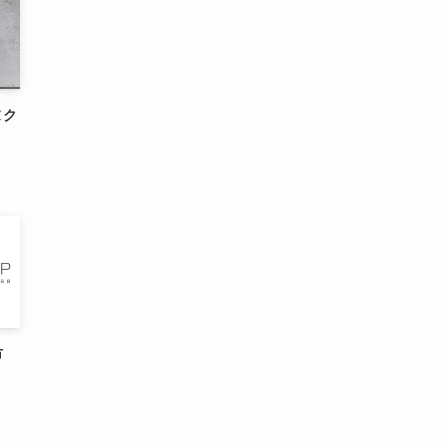
ヌク
阪市