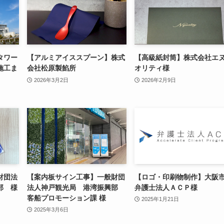
タワー
【アルミアイススプーン】株式
【高級紙封筒】株式会社エ
施工ま
会社松原製餡所
オリティ様
2026年3月2日
2026年2月9日
財団法
【案内板サイン工事】一般財団
【ロゴ・印刷物制作】大
部 様
法人神戸観光局 港湾振興部
弁護士法人ＡＣＰ様
客船プロモーション課 様
2025年1月21日
2025年3月6日