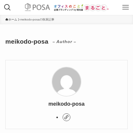
ホーム
meikodo-posaの執筆記事
meikodo-posa
– Author –
meikodo-posa